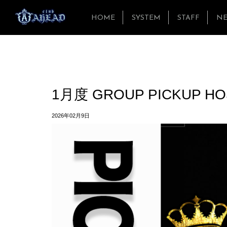
HOME
SYSTEM
STAFF
N
1月度 GROUP PICKUP H
2026年02月9日