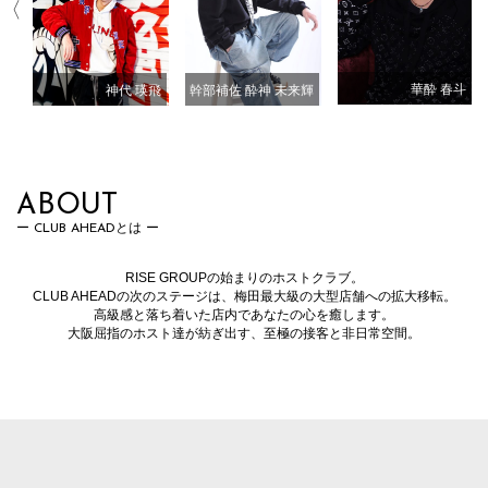
華酔 春斗
神代 瑛飛
凪
幹部補佐 酔神 未来輝
ABOUT
CLUB AHEADとは
RISE GROUPの始まりのホストクラブ。
CLUB AHEADの次のステージは、梅田最大級の大型店舗への拡大移転。
高級感と落ち着いた店内であなたの心を癒します。
大阪屈指のホスト達が紡ぎ出す、至極の接客と非日常空間。