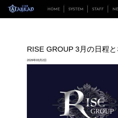
HOME
SYSTEM
STAFF
N
RISE GROUP 3月の日
2026年03月2日