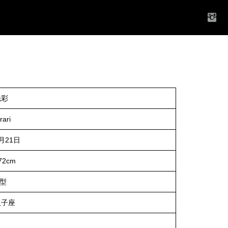
光彩
rari
月21日
72cm
O型
双子座