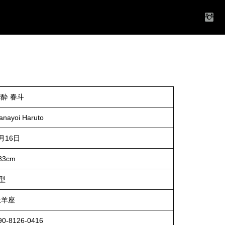
酔 春斗
anayoi Haruto
月16日
83cm
型
牡羊座
90-8126-0416